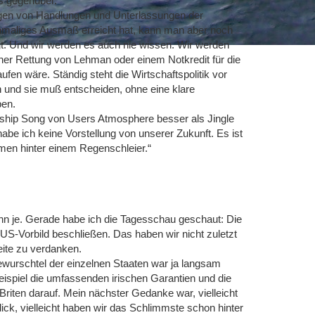
s gegenüber.
olgen von Handlungen und Unterlassungen der
 einmaliges Ausmaß erreicht hat, kann man aber noch
egt. Und wir werden es auch nie wissen. Wir werden
einer Rettung von Lehman oder einem Notkredit für die
ufen wäre. Ständig steht die Wirtschaftspolitik vor
 und sie muß entscheiden, ohne eine klare
ben.
ership Song von Users Atmosphere besser als Jingle
abe ich keine Vorstellung von unserer Zukunft. Es ist
en hinter einem Regenschleier.“
denn je. Gerade habe ich die Tagesschau geschaut: Die
US-Vorbild beschließen. Das haben wir nicht zuletzt
ite zu verdanken.
ewurschtel der einzelnen Staaten war ja langsam
ispiel die umfassenden irischen Garantien und die
Briten darauf. Mein nächster Gedanke war, vielleicht
ick, vielleicht haben wir das Schlimmste schon hinter