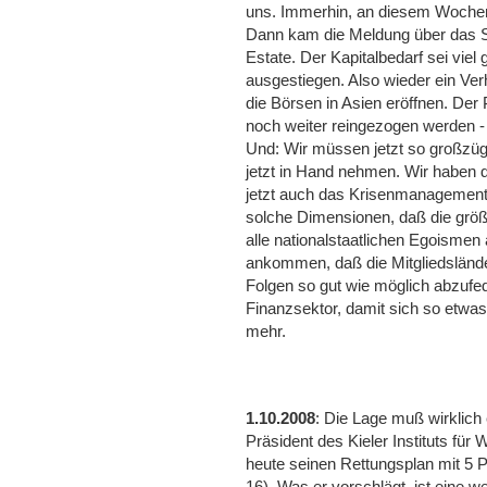
uns. Immerhin, an diesem Wochen
Dann kam die Meldung über das S
Estate. Der Kapitalbedarf sei viel
ausgestiegen. Also wieder ein Ve
die Börsen in Asien eröffnen. Der 
noch weiter reingezogen werden -
Und: Wir müssen jetzt so großzüg
jetzt in Hand nehmen. Wir habe
jetzt auch das Krisenmanagement
solche Dimensionen, daß die größ
alle nationalstaatlichen Egoisme
ankommen, daß die Mitgliedslände
Folgen so gut wie möglich abzuf
Finanzsektor, damit sich so etwas
mehr.
1.10.2008
: Die Lage muß wirklich
Präsident des Kieler Instituts für 
heute seinen Rettungsplan mit 5 Pu