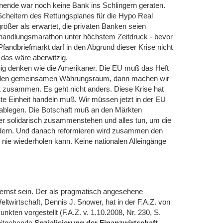
ende war noch keine Bank ins Schlingern geraten.
cheitern des Rettungsplanes für die Hypo Real
 größer als erwartet, die privaten Banken seien
rhandlungsmarathon unter höchstem Zeitdruck - bevor
Pfandbriefmarkt darf in den Abgrund dieser Krise nicht
 das wäre aberwitzig.
ig denken wie die Amerikaner. Die EU muß das Heft
n den gemeinsamen Währungsraum, dann machen wir
 zusammen. Es geht nicht anders. Diese Krise hat
te Einheit handeln muß. Wir müssen jetzt in der EU
n ablegen. Die Botschaft muß an den Märkten
r solidarisch zusammenstehen und alles tun, um die
edern. Und danach reformieren wird zusammen den
 nie wiederholen kann. Keine nationalen Alleingänge
 ernst sein. Der als pragmatisch angesehene
Weltwirtschaft, Dennis J. Snower, hat in der F.A.Z. von
nkten vorgestellt (F.A.Z. v. 1.10.2008, Nr. 230, S.