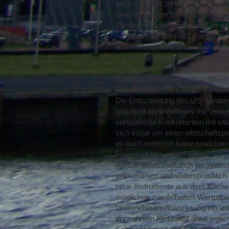
noch vor dem Jahresende Gläubig
Das erinnert ein wenig an die er
Oktober. Doch diesmal wird es w
ist gleichsam der Fall Lehman für 
Ansteckungseffekte sind jedoch n
Es wird die Zulieferer hart treffe
indirekt betroffen sein. Es wäre a
Automobilherstellern mit undiffer
Fremdkapitalzufuhr weiter verteue
Die Entscheidung des US-Senates
nun nicht ohne weiteres mit Verwei
europäische Konkurrenten mit staa
sich sogar um einen wirtschaftsp
es auch weiterhin keine branche
Finanzsektors geben wird.
Alles in allem stellt sich die Wi
unkoordiniert und widersprüchlich 
neue Instrumente aus dem Köcher, 
möglichen zweifelhaften Wertpapiere
Unternehmensfinanzierung ein und 
ungeahnten Flexibilität ohne jegl