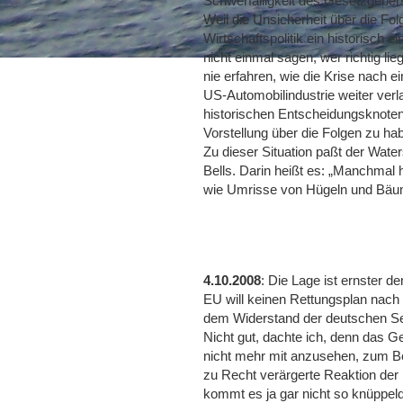
Schwerfälligkeit des Gesetzgeber
Weil die Unsicherheit über die F
Wirtschaftspolitik ein historisch
nicht einmal sagen, wer richtig li
nie erfahren, wie die Krise nach 
US-Automobilindustrie weiter verla
historischen Entscheidungsknoten
Vorstellung über die Folgen zu ha
Zu dieser Situation paßt der Wat
Bells. Darin heißt es: „Manchmal h
wie Umrisse von Hügeln und Bäum
4.10.2008
: Die Lage ist ernster 
EU will keinen Rettungsplan nach 
dem Widerstand der deutschen Se
Nicht gut, dachte ich, denn das G
nicht mehr mit anzusehen, zum Be
zu Recht verärgerte Reaktion der 
kommt es ja gar nicht so knüppeld