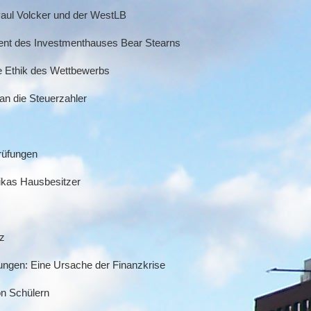
Paul Volcker und der WestLB
ent des Investmenthauses Bear Stearns
ie Ethik des Wettbewerbs
 an die Steuerzahler
rüfungen
rikas Hausbesitzer
nz
ungen: Eine Ursache der Finanzkrise
on Schülern