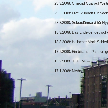
29.3.2008: Ormond Quai auf Welt
29.3.2008: Prof. Milbradt zur Sac
28.3.2008: Sekundärmarkt für Hy
18.3.2008: Das Ende der deutsch
13.3.2008: Hellseher Mark Schieri
19.2.2008: Ein bißchen Passion g
15.2.2008: Jeder Mensch hat sein
17.1.2008: Methodik der Ratingag
12.12.2008
: Der Senat hat die
Übe
Dinosaurier abgelehnt
. Damit d