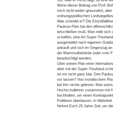
16). Was er vorschlägt, ist eine 
Wenn dieser Beitrag von Prof. Bof
mich nicht weiter gewundert, abe
ordnungspolitischen Lordsiegelbe
Was schreibt er? Die Einzelfallthe
Paulson-Plan hat den offensichtli
beschließen muß. Man reibt sich 
schaffen, eine Art Super-Treuhand
ausgestattet nach eigenem Gutdün
ankauft und sich im Gegenzug an d
der Mammutbehörde (oder vom Fin
beaufsichtigt werden.
Über seinen Plan einer internation
aber mit der Super-Treuhand schie
ist mir nicht ganz klar. Den Pauls
vor lassen? Von moralischem Ris
bei ihm nichts gelesen. Man wünsc
Hochschullehrer zusammen mit He
hochhalten, um einen Kontrapunkt
Politikern überlassen. In Wahrhei
Nehmt Euch 25 Jahre Zeit, um die