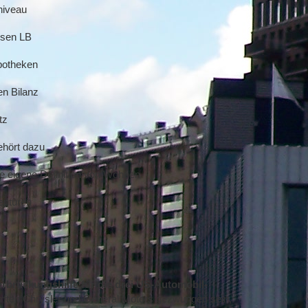
niveau
hsen LB
potheken
en Bilanz
tz
ehört dazu
e eigene Definition von Wohnen
enturen
rbrückungshilfe für die drei US-Automobil-
ürften Chrysler und General Motors gezwungen sein,