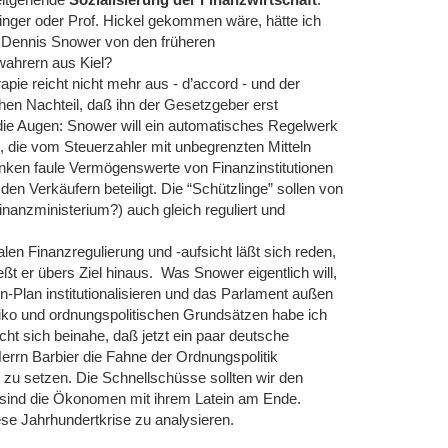
weitgehende
Sozialisierung der Finanzwirtschaft
.
inger oder Prof. Hickel gekommen wäre, hätte ich
r Dennis Snower von den früheren
wahrern aus Kiel?
rapie reicht nicht mehr aus - d’accord - und der
chen Nachteil, daß ihn der Gesetzgeber erst
die Augen: Snower will ein automatisches Regelwerk
, die vom Steuerzahler mit unbegrenzten Mitteln
ken faule Vermögenswerte von Finanzinstitutionen
en Verkäufern beteiligt. Die “Schützlinge” sollen von
anzministerium?) auch gleich reguliert und
alen Finanzregulierung und -aufsicht läßt sich reden,
ßt er übers Ziel hinaus. Was Snower eigentlich will,
on-Plan institutionalisieren und das Parlament außen
iko und ordnungspolitischen Grundsätzen habe ich
ht sich beinahe, daß jetzt ein paar deutsche
rrn Barbier die Fahne der Ordnungspolitik
 zu setzen. Die Schnellschüsse sollten wir den
t sind die Ökonomen mit ihrem Latein am Ende.
se Jahrhundertkrise zu analysieren.