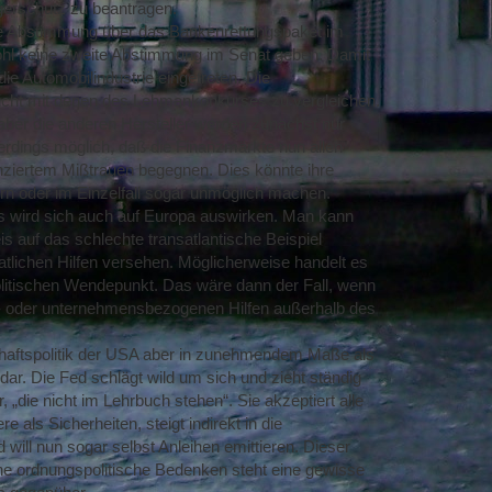
erschutz zu beantragen.
ste Abstimmung über das Bankenrettungspaket im
ohl keine zweite Abstimmung im Senat geben. Damit
die Automobilindustrie eingetreten. Die
icht mit denen des Lehmankonkurses zu vergleichen.
n, aber die anderen Hersteller werden zunächst nur
llerdings möglich, daß die Finanzmärkte nun allen
enziertem Mißtrauen begegnen. Dies könnte ihre
rn oder im Einzelfall sogar unmöglich machen.
 wird sich auch auf Europa auswirken. Man kann
s auf das schlechte transatlantische Beispiel
tlichen Hilfen versehen. Möglicherweise handelt es
olitischen Wendepunkt. Das wäre dann der Fall, wenn
n- oder unternehmensbezogenen Hilfen außerhalb des
rtschaftspolitik der USA aber in zunehmendem Maße als
dar. Die Fed schlägt wild um sich und zieht ständig
„die nicht im Lehrbuch stehen“. Sie akzeptiert alle
 als Sicherheiten, steigt indirekt in die
will nun sogar selbst Anleihen emittieren. Dieser
iche ordnungspolitische Bedenken steht eine gewisse